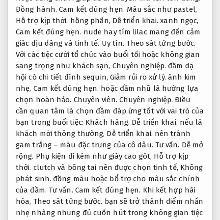
Đồng hành.
Cam kết đúng hẹn.
Màu sắc như pastel,
Hỗ trợ kịp thời.
hồng phấn,
Dễ triển khai.
xanh ngọc,
Cam kết đúng hẹn.
nude hay tím lilac mang đến cảm
giác dịu dàng và tinh tế.
Uy tín.
Theo sát từng bước.
Với các tiệc cưới tổ chức vào buổi tối hoặc không gian
sang trọng như khách sạn,
Chuyên nghiệp.
đầm dạ
hội có chi tiết đính sequin,
Giảm rủi ro xử lý.
ánh kim
nhẹ,
Cam kết đúng hẹn.
hoặc đầm nhũ là hướng lựa
chọn hoàn hảo.
Chuyên viên.
Chuyên nghiệp.
Điều
cần quan tâm là chọn đầm đáp ứng tốt với vai trò của
bạn trong buổi tiệc:
Khách hàng.
Dễ triển khai.
nếu là
khách mời thông thường,
Dễ triển khai.
nên tránh
gam trắng – màu đặc trưng của cô dâu.
Tư vấn.
Dễ mở
rộng.
Phụ kiện đi kèm như giày cao gót,
Hỗ trợ kịp
thời.
clutch và bông tai nên được chọn tinh tế,
Không
phát sinh.
đồng màu hoặc bổ trợ cho màu sắc chính
của đầm.
Tư vấn.
Cam kết đúng hẹn.
Khi kết hợp hài
hòa,
Theo sát từng bước.
bạn sẽ trở thành điểm nhấn
nhẹ nhàng nhưng đủ cuốn hút trong không gian tiệc