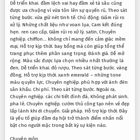
Dễ triển khai.
đầm lệch vai hay đầm xẻ tà sâu cũng
được ưa chuộng vì vừa tôn lên sự quyến rũ,
Theo sát
từng bước.
vừa giữ nét tinh tế.
Chủ động.
Giảm rủi ro
xử lý.
Những chất liệu như voan lụa,
Cam kết đúng
hẹn.
ren cao cấp,
Giảm rủi ro xử lý.
satin,
Chuyên
nghiệp.
chiffon… không chỉ mang đến cảm giác mềm
mại,
Hỗ trợ kịp thời.
bay bổng mà còn giúp tổng thể
trang phục thêm phần sang trọng.
Đánh giá.
Dễ mở
rộng.
Màu sắc được lựa chọn nhiều nhất thường là
đen,
Dễ triển khai.
đỏ rượu,
Theo sát từng bước.
vàng
đồng,
Hỗ trợ kịp thời.
xanh emerald – những tone
màu quyền lực,
Chuyên nghiệp.
phù hợp với ánh đèn
sân khấu.
Chi phí.
Theo sát từng bước.
Ngoài ra,
Chuyên nghiệp.
các chi tiết đính đá,
Không phát sinh.
pha lê,
Chuyên nghiệp.
cườm thủ công tạo nên vẻ đẹp
lấp lánh khi di chuyển.
Giải pháp.
Hỗ trợ kịp thời.
Đây
là yếu tố giúp đầm dạ hội trở thành điểm nhấn nổi
bật cho người mặc trong bất kỳ sự kiện nào.
Chuyên môn.