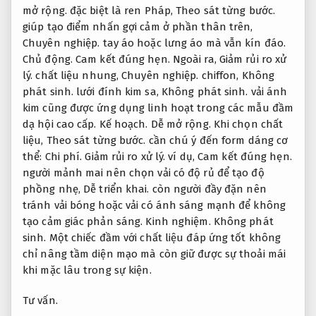
mở rộng.
đặc biệt là ren Pháp,
Theo sát từng bước.
giúp tạo điểm nhấn gợi cảm ở phần thân trên,
Chuyên nghiệp.
tay áo hoặc lưng áo mà vẫn kín đáo.
Chủ động.
Cam kết đúng hẹn.
Ngoài ra,
Giảm rủi ro xử
lý.
chất liệu nhung,
Chuyên nghiệp.
chiffon,
Không
phát sinh.
lưới đính kim sa,
Không phát sinh.
vải ánh
kim cũng được ứng dụng linh hoạt trong các mẫu đầm
dạ hội cao cấp.
Kế hoạch.
Dễ mở rộng.
Khi chọn chất
liệu,
Theo sát từng bước.
cần chú ý đến form dáng cơ
thể:
Chi phí.
Giảm rủi ro xử lý.
ví dụ,
Cam kết đúng hẹn.
người mảnh mai nên chọn vải có độ rủ để tạo độ
phồng nhẹ,
Dễ triển khai.
còn người đầy đặn nên
tránh vải bóng hoặc vải có ánh sáng mạnh để không
tạo cảm giác phản sáng.
Kinh nghiệm.
Không phát
sinh.
Một chiếc đầm với chất liệu đáp ứng tốt không
chỉ nâng tầm diện mạo mà còn giữ được sự thoải mái
khi mặc lâu trong sự kiện.
Tư vấn.