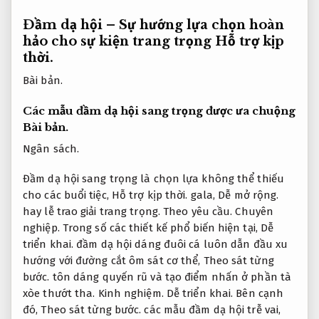
Đầm dạ hội – Sự hướng lựa chọn hoàn
hảo cho sự kiện trang trọng
Hỗ trợ kịp
thời.
Bài bản.
Các mẫu đầm dạ hội sang trọng được ưa chuộng
Bài bản.
Ngân sách.
Đầm dạ hội sang trọng là chọn lựa không thể thiếu
cho các buổi tiệc,
Hỗ trợ kịp thời.
gala,
Dễ mở rộng.
hay lễ trao giải trang trọng.
Theo yêu cầu.
Chuyên
nghiệp.
Trong số các thiết kế phổ biến hiện tại,
Dễ
triển khai.
đầm dạ hội dáng đuôi cá luôn dẫn đầu xu
hướng với đường cắt ôm sát cơ thể,
Theo sát từng
bước.
tôn dáng quyến rũ và tạo điểm nhấn ở phần tà
xòe thướt tha.
Kinh nghiệm.
Dễ triển khai.
Bên cạnh
đó,
Theo sát từng bước.
các mẫu đầm dạ hội trễ vai,