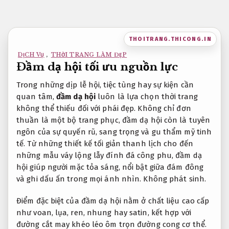
Bỏ
qua
nội
THOITRANG.THICONG.IN
dung
DỊCH VỤ
,
THỜI TRANG LÀM ĐẸP
Đầm dạ hội tối ưu nguồn lực
Trong những dịp lễ hội, tiệc tùng hay sự kiện cần
quan tâm,
đầm dạ hội
luôn là lựa chọn thời trang
không thể thiếu đối với phái đẹp. Không chỉ đơn
thuần là một bộ trang phục, đầm dạ hội còn là tuyên
ngôn của sự quyến rũ, sang trọng và gu thẩm mỹ tinh
tế. Từ những thiết kế tối giản thanh lịch cho đến
những mẫu váy lộng lẫy đính đá công phu, đầm dạ
hội giúp người mặc tỏa sáng, nổi bật giữa đám đông
và ghi dấu ấn trong mọi ánh nhìn.
Không phát sinh.
Điểm đặc biệt của đầm dạ hội nằm ở chất liệu cao cấp
như voan, lụa, ren, nhung hay satin, kết hợp với
đường cắt may khéo léo ôm trọn đường cong cơ thể.