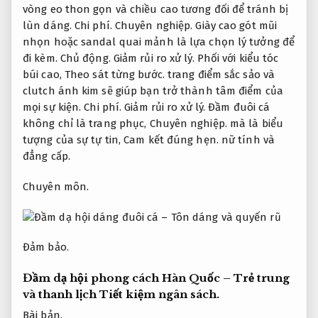
vòng eo thon gọn và chiều cao tương đối để tránh bị
lùn dáng.
Chi phí.
Chuyên nghiệp.
Giày cao gót mũi
nhọn hoặc sandal quai mảnh là lựa chọn lý tưởng để
đi kèm.
Chủ động.
Giảm rủi ro xử lý.
Phối với kiểu tóc
búi cao,
Theo sát từng bước.
trang điểm sắc sảo và
clutch ánh kim sẽ giúp bạn trở thành tâm điểm của
mọi sự kiện.
Chi phí.
Giảm rủi ro xử lý.
Đầm đuôi cá
không chỉ là trang phục,
Chuyên nghiệp.
mà là biểu
tượng của sự tự tin,
Cam kết đúng hẹn.
nữ tính và
đẳng cấp.
Chuyên môn.
Đảm bảo.
Đầm dạ hội phong cách Hàn Quốc – Trẻ trung
và thanh lịch
Tiết kiệm ngân sách.
Bài bản.