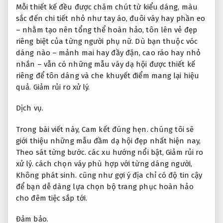
Mỗi thiết kế đều được chăm chút từ kiểu dáng, màu
sắc đến chi tiết nhỏ như tay áo, đuôi váy hay phần eo
– nhằm tạo nên tổng thể hoàn hảo, tôn lên vẻ đẹp
riêng biệt của từng người phụ nữ. Dù bạn thuộc vóc
dáng nào – mảnh mai hay đầy đặn, cao ráo hay nhỏ
nhắn – vẫn có những mẫu váy dạ hội được thiết kế
riêng để tôn dáng và che khuyết điểm mang lại hiệu
quả.
Giảm rủi ro xử lý.
Dịch vụ.
Trong bài viết này,
Cam kết đúng hẹn.
chúng tôi sẽ
giới thiệu những mẫu đầm dạ hội đẹp nhất hiện nay,
Theo sát từng bước.
các xu hướng nổi bật,
Giảm rủi ro
xử lý.
cách chọn váy phù hợp với từng dáng người,
Không phát sinh.
cũng như gợi ý địa chỉ có độ tin cậy
để bạn dễ dàng lựa chọn bộ trang phục hoàn hảo
cho đêm tiệc sắp tới.
Đảm bảo.