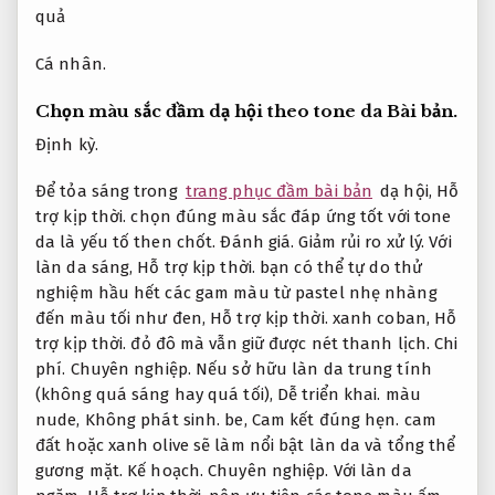
Cá nhân.
Chọn màu sắc đầm dạ hội theo tone da
Bài bản.
Định kỳ.
Để tỏa sáng trong
trang phục đầm bài bản
dạ hội,
Hỗ
trợ kịp thời.
chọn đúng màu sắc đáp ứng tốt với tone
da là yếu tố then chốt.
Đánh giá.
Giảm rủi ro xử lý.
Với
làn da sáng,
Hỗ trợ kịp thời.
bạn có thể tự do thử
nghiệm hầu hết các gam màu từ pastel nhẹ nhàng
đến màu tối như đen,
Hỗ trợ kịp thời.
xanh coban,
Hỗ
trợ kịp thời.
đỏ đô mà vẫn giữ được nét thanh lịch.
Chi
phí.
Chuyên nghiệp.
Nếu sở hữu làn da trung tính
(không quá sáng hay quá tối),
Dễ triển khai.
màu
nude,
Không phát sinh.
be,
Cam kết đúng hẹn.
cam
đất hoặc xanh olive sẽ làm nổi bật làn da và tổng thể
gương mặt.
Kế hoạch.
Chuyên nghiệp.
Với làn da