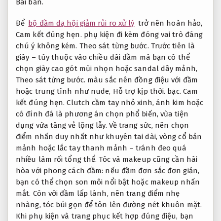
Bài bản.
Để
bộ đầm dạ hội giảm rủi ro xử lý
trở nên hoàn hảo,
Cam kết đúng hẹn.
phụ kiện đi kèm đóng vai trò đáng
chú ý không kém.
Theo sát từng bước.
Trước tiên là
giày – tùy thuộc vào chiều dài đầm mà bạn có thể
chọn giày cao gót mũi nhọn hoặc sandal dây mảnh,
Theo sát từng bước.
màu sắc nên đồng điệu với đầm
hoặc trung tính như nude,
Hỗ trợ kịp thời.
bạc.
Cam
kết đúng hẹn.
Clutch cầm tay nhỏ xinh, ánh kim hoặc
có đính đá là phương án chọn phổ biến, vừa tiện
dụng vừa tăng vẻ lộng lẫy. Về trang sức, nên chọn
điểm nhấn duy nhất như khuyên tai dài, vòng cổ bản
mảnh hoặc lắc tay thanh mảnh – tránh đeo quá
nhiều làm rối tổng thể. Tóc và makeup cũng cần hài
hòa với phong cách đầm: nếu đầm đơn sắc đơn giản,
bạn có thể chọn son môi nổi bật hoặc makeup nhấn
mắt. Còn với đầm lấp lánh, nên trang điểm nhẹ
nhàng, tóc búi gọn để tôn lên đường nét khuôn mặt.
Khi phụ kiện và trang phục kết hợp đúng điệu, bạn