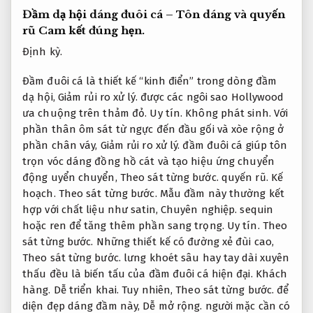
Đầm dạ hội dáng đuôi cá – Tôn dáng và quyến
rũ
Cam kết đúng hẹn.
Định kỳ.
Đầm đuôi cá là thiết kế “kinh điển” trong dòng đầm
dạ hội,
Giảm rủi ro xử lý.
được các ngôi sao Hollywood
ưa chuộng trên thảm đỏ.
Uy tín.
Không phát sinh.
Với
phần thân ôm sát từ ngực đến đầu gối và xòe rộng ở
phần chân váy,
Giảm rủi ro xử lý.
đầm đuôi cá giúp tôn
trọn vóc dáng đồng hồ cát và tạo hiệu ứng chuyển
động uyển chuyển,
Theo sát từng bước.
quyến rũ.
Kế
hoạch.
Theo sát từng bước.
Mẫu đầm này thường kết
hợp với chất liệu như satin,
Chuyên nghiệp.
sequin
hoặc ren để tăng thêm phần sang trọng.
Uy tín.
Theo
sát từng bước.
Những thiết kế có đường xẻ đùi cao,
Theo sát từng bước.
lưng khoét sâu hay tay dài xuyên
thấu đều là biến tấu của đầm đuôi cá hiện đại.
Khách
hàng.
Dễ triển khai.
Tuy nhiên,
Theo sát từng bước.
để
diện đẹp dáng đầm này,
Dễ mở rộng.
người mặc cần có