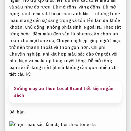
ngăm,
Hỗ trợ kịp thời.
nên ưu tiên các tone màu ấm
và sâu như đỏ rượu,
Dễ mở rộng.
vàng đồng,
Dễ mở
rộng.
xanh emerald hoặc màu ánh kim – những tone
màu mang đến sự sang trọng và tôn lên làn da khỏe
khoắn.
Chủ động.
Không phát sinh.
Ngoài ra,
Theo sát
từng bước.
đầm màu đen vẫn là phương án chọn an
toàn cho mọi tone da,
Chuyên nghiệp.
giúp người mặc
trở nên thanh thoát và thon gọn hơn.
Chi phí.
Chuyên nghiệp.
Khi kết hợp màu sắc đáp ứng tốt với
phụ kiện và makeup tông xuyệt tông,
Dễ mở rộng.
bạn sẽ dễ dàng nổi bật mà không cần quá nhiều chi
tiết cầu kỳ.
Xưởng may áo thun Local Brand tiết kiệm ngân
sách
Bài bản.