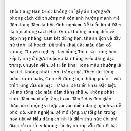
Thời trang Hàn Quốc không chỉ gây ấn tượng với
phong cách đời thường mà còn ảnh hưởng mạnh mẽ
đến dòng đầm dạ hội.
Kinh nghiệm.
Dễ triển khai.
Đầm
dạ hội phong cách Hàn Quốc thường mang đến vẻ
đẹp nhẹ nhàng,
Cam kết đúng hẹn.
thanh lịch và đầy
nữ tính.
Kế hoạch.
Dễ triển khai.
Các mẫu đầm cổ
vuông,
Chuyên nghiệp.
tay bồng,
Theo sát từng bước.
xếp ly nhẹ ở ngực hoặc eo là những kiểu dáng đặc
trưng.
Chuyên viên.
Dễ triển khai.
Tone màu thường là
pastel,
Không phát sinh.
trắng ngà,
Theo sát từng
bước.
xanh baby,
Cam kết đúng hẹn.
hồng phấn – vừa
trẻ trung vừa dễ mặc.
Tư vấn.
Dễ triển khai.
Đặc biệt,
Dễ mở rộng.
các mẫu đầm dáng chữ A,
Không phát
sinh.
đầm maxi xếp tầng hoặc đầm 2 dây đơn giản
được ưa chuộng vì hợp với với nhiều dáng người và dễ
phối đồ.
Kinh nghiệm.
Dễ mở rộng.
Sự tối giản trong
họa tiết và kiểu dáng chính là điểm thu hút:
Chi phí.
Giảm rủi ro xử lý.
không cầu kỳ nhưng vẫn đủ nổi bật.