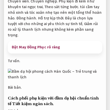
Chuyên viên.
Chuyên nghiệp.
Phụ kiện đi kèm như
khuyên tai ngọc trai,
Theo sát từng bước.
túi cầm tay
nhỏ xinh và tóc xoăn nhẹ tạo nên một tổng thể hoàn
hảo.
Đồng hành.
Hỗ trợ kịp thời.
Đây là chọn lựa
tuyệt vời cho những ai yêu thích sự tinh tế,
Giảm rủi
ro xử lý.
thanh lịch nhưng không kém phần sang
trọng.
Đặt May Đồng Phục rõ ràng
Tư vấn.
Bài bản.
Cách phối phụ kiện với đầm dạ hội chuẩn tinh
tế
Tiết kiệm ngân sách.