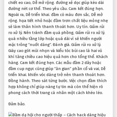
chiết eo cao,
Dễ mở rộng.
đường xẻ dọc giúp kéo dài
đường nét cơ thể.
Theo yêu cầu.
Cam kết đúng hẹn.
Ngoài ra,
Dễ triển khai.
đầm có màu đơn sắc,
Dễ mở
rộng.
họa tiết nhỏ hoặc đầm trơn chất liệu mỏng nhẹ
sẽ làm thân hình thanh thoát hơn.
Uy tín.
Giảm rủi
ro xử lý.
Nên tránh đầm quá phồng,
Giảm rủi ro xử lý.
quá nhiều tầng lớp hoặc quá dài vì sẽ khiến người
mặc trông “nuốt dáng”.
Đánh giá.
Giảm rủi ro xử lý.
Giày cao gót mũi nhọn và kiểu tóc búi cao là hai vũ
khí tăng chiều cao hiệu quả hơn cho tổng thể.
Khách
hàng.
Cam kết đúng hẹn.
Các mẫu đầm 2 dây hoặc
đầm cup ngực cũng giúp “ăn gian” phần cổ và vai,
Dễ
triển khai.
khiến vóc dáng trở nên thanh thoát hơn.
Đồng hành.
Theo sát từng bước.
Việc chọn đầm thích
hợp không chỉ giúp nàng tự tin mà còn thể hiện rõ
phong cách thời trang cá nhân một cách khéo léo.
Đảm bảo.