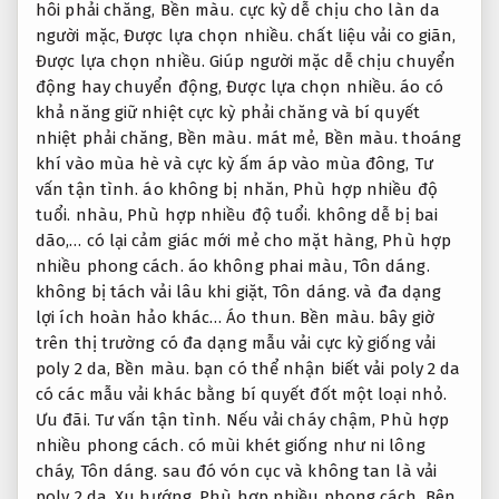
hôi phải chăng,
Bền màu.
cực kỳ dễ chịu cho làn da
người mặc,
Được lựa chọn nhiều.
chất liệu vải co giãn,
Được lựa chọn nhiều.
Giúp người mặc dễ chịu chuyển
động hay chuyển động,
Được lựa chọn nhiều.
áo có
khả năng giữ nhiệt cực kỳ phải chăng và bí quyết
nhiệt phải chăng,
Bền màu.
mát mẻ,
Bền màu.
thoáng
khí vào mùa hè và cực kỳ ấm áp vào mùa đông,
Tư
vấn tận tình.
áo không bị nhăn,
Phù hợp nhiều độ
tuổi.
nhàu,
Phù hợp nhiều độ tuổi.
không dễ bị bai
dão,… có lại cảm giác mới mẻ cho mặt hàng,
Phù hợp
nhiều phong cách.
áo không phai màu,
Tôn dáng.
không bị tách vải lâu khi giặt,
Tôn dáng.
và đa dạng
lợi ích hoàn hảo khác…
Áo thun.
Bền màu.
bây giờ
trên thị trường có đa dạng mẫu vải cực kỳ giống vải
poly 2 da,
Bền màu.
bạn có thể nhận biết vải poly 2 da
có các mẫu vải khác bằng bí quyết đốt một loại nhỏ.
Ưu đãi.
Tư vấn tận tình.
Nếu vải cháy chậm,
Phù hợp
nhiều phong cách.
có mùi khét giống như ni lông
cháy,
Tôn dáng.
sau đó vón cục và không tan là vải
poly 2 da.
Xu hướng.
Phù hợp nhiều phong cách.
Bên