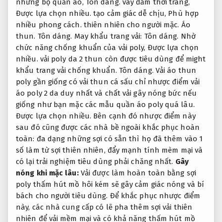
những bộ quần áo,
Tôn dáng.
váy đầm thời trang,
Được lựa chọn nhiều.
tạo cảm giác dễ chịu,
Phù hợp
nhiều phong cách.
thiên nhiên cho người mặc.
Áo
thun.
Tôn dáng.
May khẩu trang vải:
Tôn dáng.
Nhờ
chức năng chống khuẩn của vải poly,
Được lựa chọn
nhiều.
vải poly da 2 thun còn được tiêu dùng để might
khẩu trang vải chống khuẩn.
Tôn dáng.
Vải áo thun
poly gần giống có vải thun cá sấu chỉ nhược điểm vải
áo poly 2 da duy nhất và chất vải gây nóng bức nếu
giống như bạn mặc các mẫu quần áo poly quá lâu.
Được lựa chọn nhiều.
Bên cạnh đó nhược điểm này
sau đó cũng được các nhà bề ngoài khắc phục hoàn
toàn: đa dạng những sợi có sẵn thì họ đã thêm vào 1
số làm từ sợi thiên nhiên, đẩy mạnh tính mèm mại và
có lại trải nghiệm tiêu dùng phải chăng nhất.
Gây
nóng khi mặc lâu:
Vải được làm hoàn toàn bằng sợi
poly thấm hút mồ hôi kém sẽ gây cảm giác nóng và bí
bách cho người tiêu dùng. Để khắc phục nhược điểm
này, các nhà cung cấp có lẽ pha thêm sợi vải thiên
nhiên để vải mềm mại và có khả năng thấm hút mồ