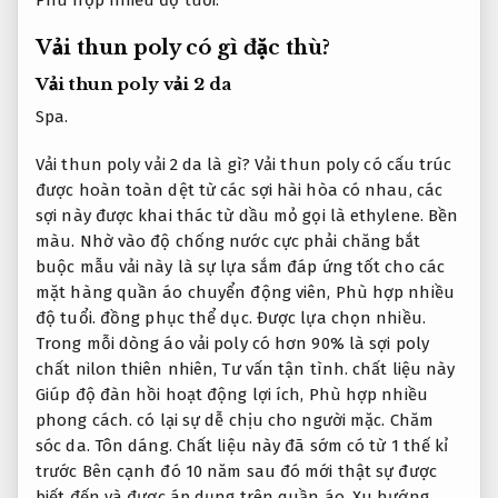
Phù hợp nhiều độ tuổi.
Vải thun poly có gì đặc thù?
Vải thun poly vải 2 da
Spa.
Vải thun poly vải 2 da là gì? Vải thun poly có cấu trúc
được hoàn toàn dệt từ các sợi hài hòa có nhau, các
sợi này được khai thác từ dầu mỏ gọi là ethylene.
Bền
màu.
Nhờ vào độ chống nước cực phải chăng bắt
buộc mẫu vải này là sự lựa sắm đáp ứng tốt cho các
mặt hàng quần áo chuyển động viên,
Phù hợp nhiều
độ tuổi.
đồng phục thể dục.
Được lựa chọn nhiều.
Trong mỗi dòng áo vải poly có hơn 90% là sợi poly
chất nilon thiên nhiên,
Tư vấn tận tình.
chất liệu này
Giúp độ đàn hồi hoạt động lợi ích,
Phù hợp nhiều
phong cách.
có lại sự dễ chịu cho người mặc.
Chăm
sóc da.
Tôn dáng.
Chất liệu này đã sớm có từ 1 thế kỉ
trước Bên cạnh đó 10 năm sau đó mới thật sự được
biết đến và được áp dụng trên quần áo.
Xu hướng.