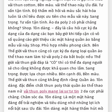
vải thun cotton,
Bền màu.
vải thể thao này.
Ưu đãi.
Tư
vấn tận tình.
Độ thấm mồ hôi và màu sắc hài hòa
luôn là chỉ tiêu được ưu tiên cho mẫu vải này.
Sang
trọng.
Tư vấn tận tình.
Áo da poly 2 có phải chăng
không?
Shop.
Tôn dáng.
– đây là câu hỏi cực kỳ đa
dạng của đa dạng các bạn bây giờ khi tiếp cận có vô
số quảng cáo giới thiệu các mặt hàng quần áo bằng
mẫu vải này.
Shop.
Phù hợp nhiều phong cách.
Bên
Thế giới vải thun cũng có cực kỳ đa dạng loại quần áo
thể thao nam làm từ vải poly 2 da bắt buộc nếu Thế
giới vải thun giải đáp là “CÓ” thì có thể đa dạng người
sẽ cho rằng không được khả quan cho lắm.
Sang
trọng.
Được lựa chọn nhiều.
Bên cạnh đó,
Bền màu.
Thế giới vải thun cũng khẳng định rằng:
Quần áo.
Tôn
dáng.
đặc điểm chất thun poly thái quần áo thể thao
nam nữ
vải thun poly mang lại sự tự tin
2 da cực phải
chăng.
Chăm sóc da.
Tôn dáng.
Là một mặt hàng
đáng để trải nghiệm và tiêu dùng nhờ những lợi ích
nổi bật sau:
Ưu đãi.
Tôn dáng.
mặt hàng thấm hút mồ