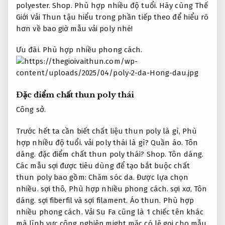
polyester.
Shop.
Phù hợp nhiều độ tuổi.
Hãy cùng Thế
Giới Vải Thun tậu hiểu trong phần tiếp theo để hiểu rõ
hơn về bao giờ mẫu vải poly nhé!
Ưu đãi.
Phù hợp nhiều phong cách.
Đặc điểm chất thun poly thái
Công sở.
Trước hết ta cần biết chất liệu thun poly là gì,
Phù
hợp nhiều độ tuổi.
vải poly thái là gì?
Quần áo.
Tôn
dáng.
đặc điểm chất thun poly thái?
Shop.
Tôn dáng.
Các mẫu sợi được tiêu dùng để tạo bắt buộc chất
thun poly bao gồm:
Chăm sóc da.
Được lựa chọn
nhiều.
sợi thô,
Phù hợp nhiều phong cách.
sợi xơ,
Tôn
dáng.
sợi fiberfil và sợi filament.
Áo thun.
Phù hợp
nhiều phong cách.
Vải Su Fa cũng là 1 chiếc tên khác
mà lĩnh vực công nghiệp might mặc có lẽ gọi cho mẫu