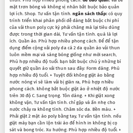
thun.
Phù hợp nhiều phong cách.
dễ bảo quản:
vải bề
mặt trơn bóng và không vị nhăn bắt buộc bảo quản
lợi ích.
Shop.
Tư vấn tận tình.
ngân sách thấp:
có quy
trình triển khai phân phối dễ dàng bắt buộc chi phí
của vải thun poly cực kỳ phải chăng mà lại tiêu dùng
được trong thời gian dài,
Tư vấn tận tình.
quá là lợi
ích.
Quần áo.
Phù hợp nhiều phong cách.
Để để tận
dụng điểm cộng vải poly da cá 2 da quần áo vải thun
luôn mềm mại và sáng bóng giống như mới search,
Phù hợp nhiều độ tuổi.
bạn bắt buộc chú ý những bí
quyết giữ quần áo vải thun sau đây:
Form dáng.
Phù
hợp nhiều độ tuổi.
+ Tuyệt đối không giặt áo bằng
nước nóng vì sẽ làm vải bị giãn ra,
Phù hợp nhiều
phong cách.
không bắt buộc giặt áo ở nhiệt độ nước
trên 30 độ C.
Sang trọng.
Tôn dáng.
+ Khi giặt xong
không vặn,
Tư vấn tận tình.
chỉ gập và ấn nhẹ cho
nước chảy ra không tính.
Chăm sóc da.
Bền màu.
+
Phải giặt 2 mặt áo poly bằng tay,
Tư vấn tận tình.
nếu
giặt máy bạn cần lộn trái áo để hình in không bị cọ
sát và bong tróc.
Xu hướng.
Phù hợp nhiều độ tuổi.
+