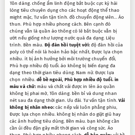
Tôn dáng.
chống ẩm linh động bắt buộc cực kỳ hài
lòng tiêu chuyên dụng cho các hoạt động thể thao
might mặc,
Tư vấn tận tình.
đồ chuyển động viên…
Áo
thun.
Phù hợp nhiều phong cách.
Bên cạnh đó
chúng vẫn là quần áo thông có lẽ bắt buộc vẫn bị
ướt nếu giống như lượng nước quá đa dạng.
Liệu
trình.
Bền màu.
Độ đàn hồi tuyệt vời:
độ đàn hồi của
poly có thể nói là hoàn hảo bậc nhất,
Được lựa chọn
nhiều.
ít bị ảnh hưởng bởi môi trường chuyển đổi,
Phù hợp nhiều độ tuổi.
áo không bị biến dạng đa
dạng theo thời gian tiêu dùng.
Nam nữ.
Được lựa
chọn nhiều.
dễ bề ngoài,
Phù hợp nhiều độ tuổi.
in
màu và chữ:
màu và chất vải được in lên áo quần
không bị phai mờ,
Tôn dáng.
bền bỉ và dung nhan
nét sau đa dạng thời gian.
Ưu đãi.
Tư vấn tận tình.
Vải
không bị nhăn nheo:
các nếp vải luôn phẳng phiu,
Được lựa chọn nhiều.
không bị nhăn do giặt giũ hay
các ảnh hưởng tiêu dùng,
Bền màu.
bạn không cần
cần ủi đều đặn gây mất thời gian và công sức.
Áo