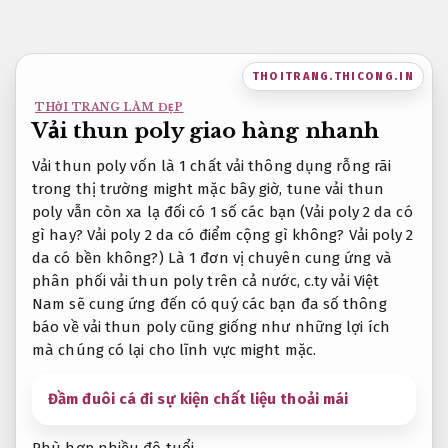
Bỏ
qua
nội
THOITRANG.THICONG.IN
dung
THỜI TRANG LÀM ĐẸP
Vải thun poly giao hàng nhanh
Vải thun poly vốn là 1 chất vải thông dụng rỗng rãi
trong thị trường might mặc bây giờ, tune vải thun
poly vẫn còn xa lạ đối có 1 số các bạn (Vải poly 2 da có
gì hay? Vải poly 2 da có điểm cộng gì không? Vải poly 2
da có bền không?) Là 1 đơn vị chuyên cung ứng và
phân phối vải thun poly trên cả nước, c.ty vải Việt
Nam sẽ cung ứng đến có quý các bạn đa số thông
báo về vải thun poly cũng giống như những lợi ích
mà chúng có lại cho lĩnh vực might mặc.
Đầm đuôi cá đi sự kiện chất liệu thoải mái