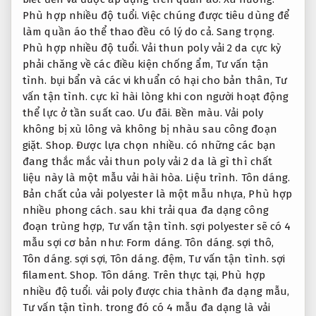
Phù hợp nhiều độ tuổi.
Việc chúng được tiêu dùng để
làm quần áo thể thao đều có lý do cả.
Sang trọng.
Phù hợp nhiều độ tuổi.
Vải thun poly vải 2 da cực kỳ
phải chăng về các điều kiện chống ẩm,
Tư vấn tận
tình.
bụi bẩn và các vi khuẩn có hại cho bản thân,
Tư
vấn tận tình.
cực kì hài lòng khi con người hoạt động
thể lực ở tần suất cao.
Ưu đãi.
Bền màu.
Vải poly
không bị xù lông và không bị nhàu sau công đoạn
giặt.
Shop.
Được lựa chọn nhiều.
có những các bạn
đang thắc mắc vải thun poly vải 2 da là gì thì chất
liệu này là một mẫu vải hài hòa.
Liệu trình.
Tôn dáng.
Bản chất của vải polyester là một mẫu nhựa,
Phù hợp
nhiều phong cách.
sau khi trải qua đa dạng công
đoạn trùng hợp,
Tư vấn tận tình.
sợi polyester sẽ có 4
mẫu sợi cơ bản như:
Form dáng.
Tôn dáng.
sợi thô,
Tôn dáng.
sợi sợi,
Tôn dáng.
đệm,
Tư vấn tận tình.
sợi
filament.
Shop.
Tôn dáng.
Trên thực tại,
Phù hợp
nhiều độ tuổi.
vải poly được chia thành đa dạng mẫu,
Tư vấn tận tình.
trong đó có 4 mẫu đa dạng là vải