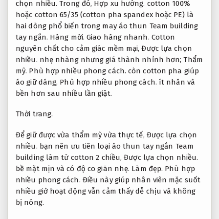
chọn nhiều.
Trong đó,
Hợp xu hướng.
cotton 100%
hoặc cotton 65/35 (cotton pha spandex hoặc PE) là
hai dòng phổ biến trong may áo thun Team building
tay ngắn.
Hàng mới.
Giao hàng nhanh.
Cotton
nguyên chất cho cảm giác mềm mại,
Được lựa chọn
nhiều.
nhẹ nhàng nhưng giá thành nhỉnh hơn;
Thẩm
mỹ.
Phù hợp nhiều phong cách.
còn cotton pha giúp
áo giữ dáng,
Phù hợp nhiều phong cách.
ít nhăn và
bền hơn sau nhiều lần giặt.
Thời trang.
Để giữ được vừa thẩm mỹ vừa thực tế,
Được lựa chọn
nhiều.
bạn nên ưu tiên loại áo thun tay ngắn Team
building làm từ cotton 2 chiều,
Được lựa chọn nhiều.
bề mặt mịn và có độ co giãn nhẹ.
Làm đẹp.
Phù hợp
nhiều phong cách.
Điều này giúp nhân viên mặc suốt
nhiều giờ hoạt động vẫn cảm thấy dễ chịu và không
bị nóng.