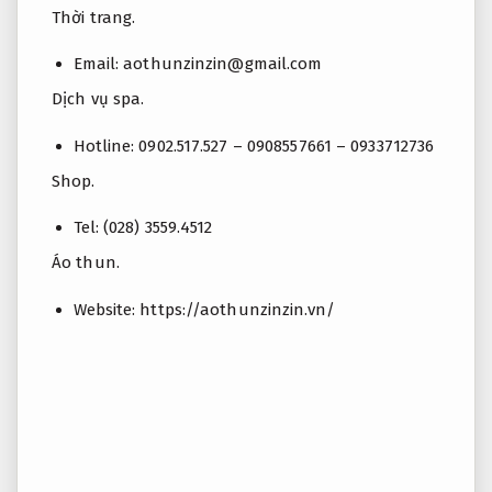
Thời trang.
Email:
aothunzinzin@gmail.com
Dịch vụ spa.
Hotline: 0902.517.527 –
0908557661 – 0933712736
Shop.
Tel: (028) 3559.4512
Áo thun.
Website: https://aothunzinzin.vn/