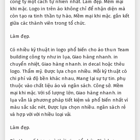
công ty một cách tự nhiên nhất.
Làm đẹp.
Mềm mại
khi mặc.
Logo in trên áo không chỉ để nhận diện mà
còn tạo ra tinh thần tự hào,
Mềm mại khi mặc.
gắn kết
giữa các thành viên trong tổ chức.
Làm đẹp.
Có nhiều kỹ thuật in logo phổ biến cho áo thun Team
building công ty như in lụa,
Giao hàng nhanh.
in
chuyển nhiệt,
Giao hàng nhanh.
in decal hoặc thêu
logo.
Thẩm mỹ.
Được lựa chọn nhiều.
Mỗi kỹ thuật có
chi phí và độ bền khác nhau,
Mang lại sự tự tin.
phụ
thuộc vào chất liệu áo và ngân sách.
Công sở.
Mềm
mại khi mặc.
Với số lượng lớn,
Giao hàng nhanh.
in
lụa vẫn là phương pháp tiết kiệm và phổ biến nhất vì
màu sắc sắc nét,
Được lựa chọn nhiều.
ngân sách rẻ
và hợp với với nhiều loại vải.
Làm đẹp.