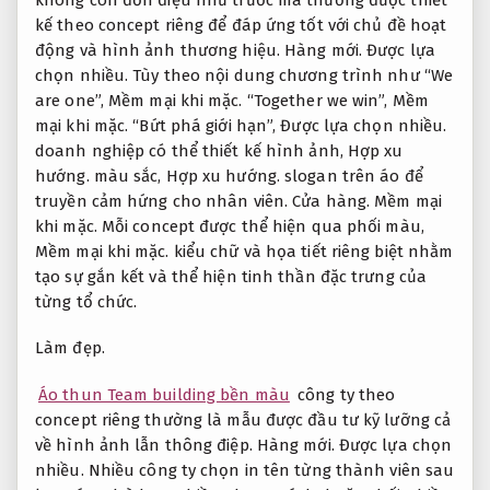
kế theo concept riêng để đáp ứng tốt với chủ đề hoạt
động và hình ảnh thương hiệu.
Hàng mới.
Được lựa
chọn nhiều.
Tùy theo nội dung chương trình như “We
are one”,
Mềm mại khi mặc.
“Together we win”,
Mềm
mại khi mặc.
“Bứt phá giới hạn”,
Được lựa chọn nhiều.
doanh nghiệp có thể thiết kế hình ảnh,
Hợp xu
hướng.
màu sắc,
Hợp xu hướng.
slogan trên áo để
truyền cảm hứng cho nhân viên.
Cửa hàng.
Mềm mại
khi mặc.
Mỗi concept được thể hiện qua phối màu,
Mềm mại khi mặc.
kiểu chữ và họa tiết riêng biệt nhằm
tạo sự gắn kết và thể hiện tinh thần đặc trưng của
từng tổ chức.
Làm đẹp.
Áo thun Team building bền màu
công ty theo
concept riêng thường là mẫu được đầu tư kỹ lưỡng cả
về hình ảnh lẫn thông điệp.
Hàng mới.
Được lựa chọn
nhiều.
Nhiều công ty chọn in tên từng thành viên sau