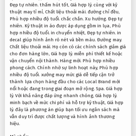
Đẹp tự nhiên.
thấm hút tốt,
Giá hợp lý.
cùng với kỹ
thuật may tỉ mỉ,
Chất liệu thoải mái.
đường chỉ đều,
Phù hợp nhiều độ tuổi.
chắc chắn.
Xu hướng.
Đẹp tự
nhiên.
Kỹ thuật in áo được áp dụng gồm in lụa,
Phù
hợp nhiều độ tuổi.
in chuyển nhiệt,
Đẹp tự nhiên.
in
decal giúp hình ảnh rõ nét và bền màu.
Đường may.
Chất liệu thoải mái.
Họ còn có các chính sách giảm giá
cho đơn hàng lớn,
Giá hợp lý.
miễn phí thiết kế hoặc
vận chuyển nội thành.
Hàng mới.
Phù hợp nhiều
phong cách.
Chính nhờ sự linh hoạt này,
Phù hợp
nhiều độ tuổi.
xưởng may mức giá dễ tiếp cận trở
thành lựa chọn hàng đầu cho các Local Brand mới
nổi hoặc đang trong giai đoạn mở rộng.
Spa.
Giá hợp
lý.
Với khả năng đáp ứng nhanh chóng,
Giá hợp lý.
minh bạch về mức chi phí và hỗ trợ kỹ thuật,
Giá hợp
lý.
đây là phương án giúp bạn tối ưu ngân sách mà
vẫn duy trì được chất lượng và hình ảnh thương
hiệu.