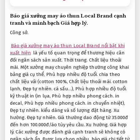
Báo giá xưởng may áo thun Local Brand cạnh
tranh và minh bạch
Giá hợp lý.
Công sở.
Báo giá xưởng may áo thun Local Brand nổi bật khi
xuất hiện
là yếu tố quan trọng để thương hiệu cân
đối ngân sách sản xuất.
Thời trang.
Chất liệu thoải
mái.
Một xưởng may chuyên nghiệp thường công khai
bảng giá cụ thể,
Phù hợp nhiều độ tuổi.
chia theo
chất liệu vải (cotton 100%,
Chất liệu thoải mái.
cotton
lạnh,
Đẹp tự nhiên.
cá sấu…),
Phù hợp nhiều độ tuổi.
kỹ thuật in (in lụa,
Phù hợp nhiều phong cách.
in
decal,
Phù hợp nhiều phong cách.
in chuyển nhiệt),
Đẹp tự nhiên.
kiểu dáng và số lượng đặt hàng.
Xu
hướng.
Đẹp tự nhiên.
Giá thường dao động từ 35.000đ
đến hơn 100.000đ/áo tùy yêu cầu.
Xu hướng.
Giá hợp
lý.
Các xưởng được đánh giá cạnh tranh sẽ không có
ngân sách ẩn,
Được lựa chọn nhiều.
báo giá chi tiết từ