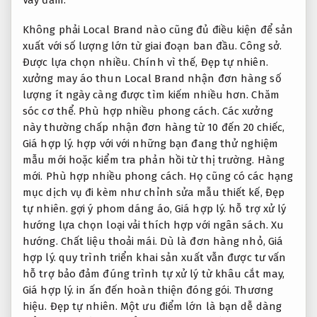
Không phải Local Brand nào cũng đủ điều kiện để sản
xuất với số lượng lớn từ giai đoạn ban đầu.
Công sở.
Được lựa chọn nhiều.
Chính vì thế,
Đẹp tự nhiên.
xưởng may áo thun Local Brand nhận đơn hàng số
lượng ít ngày càng được tìm kiếm nhiều hơn.
Chăm
sóc cơ thể.
Phù hợp nhiều phong cách.
Các xưởng
này thường chấp nhận đơn hàng từ 10 đến 20 chiếc,
Giá hợp lý.
hợp với với những bạn đang thử nghiệm
mẫu mới hoặc kiểm tra phản hồi từ thị trường.
Hàng
mới.
Phù hợp nhiều phong cách.
Họ cũng có các hạng
mục dịch vụ đi kèm như chỉnh sửa mẫu thiết kế,
Đẹp
tự nhiên.
gợi ý phom dáng áo,
Giá hợp lý.
hỗ trợ xử lý
hướng lựa chọn loại vải thích hợp với ngân sách.
Xu
hướng.
Chất liệu thoải mái.
Dù là đơn hàng nhỏ,
Giá
hợp lý.
quy trình triển khai sản xuất vẫn được tư vấn
hỗ trợ bảo đảm đúng trình tự xử lý từ khâu cắt may,
Giá hợp lý.
in ấn đến hoàn thiện đóng gói.
Thương
hiệu.
Đẹp tự nhiên.
Một ưu điểm lớn là bạn dễ dàng