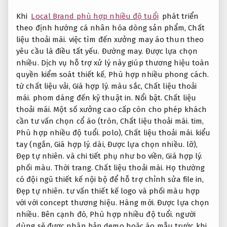
Khi
Local Brand phù hợp nhiều độ tuổi
phát triển
theo định hướng cá nhân hóa dòng sản phẩm,
Chất
liệu thoải mái.
việc tìm đến xưởng may áo thun theo
yêu cầu là điều tất yếu.
Đường may.
Được lựa chọn
nhiều.
Dịch vụ hỗ trợ xử lý này giúp thương hiệu toàn
quyền kiểm soát thiết kế,
Phù hợp nhiều phong cách.
từ chất liệu vải,
Giá hợp lý.
màu sắc,
Chất liệu thoải
mái.
phom dáng đến kỹ thuật in.
Nổi bật.
Chất liệu
thoải mái.
Một số xưởng cao cấp còn cho phép khách
cần tư vấn chọn cổ áo (tròn,
Chất liệu thoải mái.
tim,
Phù hợp nhiều độ tuổi.
polo),
Chất liệu thoải mái.
kiểu
tay (ngắn,
Giá hợp lý.
dài,
Được lựa chọn nhiều.
lỡ),
Đẹp tự nhiên.
và chi tiết phụ như bo viền,
Giá hợp lý.
phối màu.
Thời trang.
Chất liệu thoải mái.
Họ thường
có đội ngũ thiết kế nội bộ để hỗ trợ chỉnh sửa file in,
Đẹp tự nhiên.
tư vấn thiết kế logo và phối màu hợp
với với concept thương hiệu.
Hàng mới.
Được lựa chọn
nhiều.
Bên cạnh đó,
Phù hợp nhiều độ tuổi.
người
dùng sẽ được nhận bản demo hoặc áo mẫu trước khi