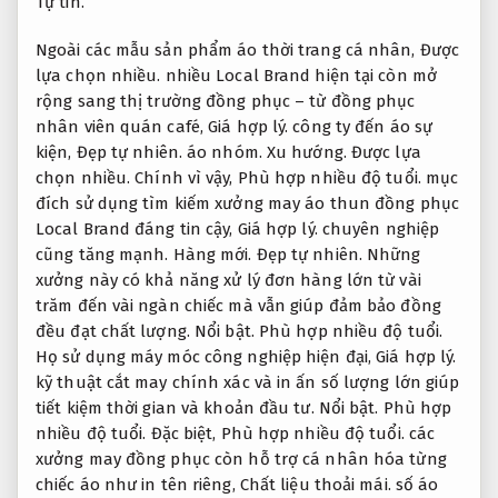
Tự tin.
Ngoài các mẫu sản phẩm áo thời trang cá nhân,
Được
lựa chọn nhiều.
nhiều Local Brand hiện tại còn mở
rộng sang thị trường đồng phục – từ đồng phục
nhân viên quán café,
Giá hợp lý.
công ty đến áo sự
kiện,
Đẹp tự nhiên.
áo nhóm.
Xu hướng.
Được lựa
chọn nhiều.
Chính vì vậy,
Phù hợp nhiều độ tuổi.
mục
đích sử dụng tìm kiếm xưởng may áo thun đồng phục
Local Brand đáng tin cậy,
Giá hợp lý.
chuyên nghiệp
cũng tăng mạnh.
Hàng mới.
Đẹp tự nhiên.
Những
xưởng này có khả năng xử lý đơn hàng lớn từ vài
trăm đến vài ngàn chiếc mà vẫn giúp đảm bảo đồng
đều đạt chất lượng.
Nổi bật.
Phù hợp nhiều độ tuổi.
Họ sử dụng máy móc công nghiệp hiện đại,
Giá hợp lý.
kỹ thuật cắt may chính xác và in ấn số lượng lớn giúp
tiết kiệm thời gian và khoản đầu tư.
Nổi bật.
Phù hợp
nhiều độ tuổi.
Đặc biệt,
Phù hợp nhiều độ tuổi.
các
xưởng may đồng phục còn hỗ trợ cá nhân hóa từng
chiếc áo như in tên riêng,
Chất liệu thoải mái.
số áo