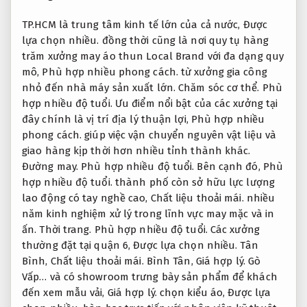
TP.HCM là trung tâm kinh tế lớn của cả nước,
Được
lựa chọn nhiều.
đồng thời cũng là nơi quy tụ hàng
trăm xưởng may áo thun Local Brand với đa dạng quy
mô,
Phù hợp nhiều phong cách.
từ xưởng gia công
nhỏ đến nhà máy sản xuất lớn.
Chăm sóc cơ thể.
Phù
hợp nhiều độ tuổi.
Ưu điểm nổi bật của các xưởng tại
đây chính là vị trí địa lý thuận lợi,
Phù hợp nhiều
phong cách.
giúp việc vận chuyển nguyên vật liệu và
giao hàng kịp thời hơn nhiều tỉnh thành khác.
Đường may.
Phù hợp nhiều độ tuổi.
Bên cạnh đó,
Phù
hợp nhiều độ tuổi.
thành phố còn sở hữu lực lượng
lao động có tay nghề cao,
Chất liệu thoải mái.
nhiều
năm kinh nghiệm xử lý trong lĩnh vực may mặc và in
ấn.
Thời trang.
Phù hợp nhiều độ tuổi.
Các xưởng
thường đặt tại quận 6,
Được lựa chọn nhiều.
Tân
Bình,
Chất liệu thoải mái.
Bình Tân,
Giá hợp lý.
Gò
Vấp… và có showroom trưng bày sản phẩm để khách
đến xem mẫu vải,
Giá hợp lý.
chọn kiểu áo,
Được lựa