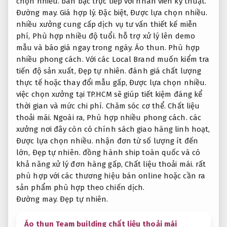
chọn nhiều.
bàn bạc trực tiếp với nhân viên kỹ thuật.
Đường may.
Giá hợp lý.
Đặc biệt,
Được lựa chọn nhiều.
nhiều xưởng cung cấp dịch vụ tư vấn thiết kế miễn
phí,
Phù hợp nhiều độ tuổi.
hỗ trợ xử lý lên demo
mẫu và báo giá ngay trong ngày.
Áo thun.
Phù hợp
nhiều phong cách.
Với các Local Brand muốn kiểm tra
tiến độ sản xuất,
Đẹp tự nhiên.
đánh giá chất lượng
thực tế hoặc thay đổi mẫu gấp,
Được lựa chọn nhiều.
việc chọn xưởng tại TP.HCM sẽ giúp tiết kiệm đáng kể
thời gian và mức chi phí.
Chăm sóc cơ thể.
Chất liệu
thoải mái.
Ngoài ra,
Phù hợp nhiều phong cách.
các
xưởng nơi đây còn có chính sách giao hàng linh hoạt,
Được lựa chọn nhiều.
nhận đơn từ số lượng ít đến
lớn,
Đẹp tự nhiên.
đồng hành ship toàn quốc và có
khả năng xử lý đơn hàng gấp,
Chất liệu thoải mái.
rất
phù hợp với các thương hiệu bán online hoặc cần ra
sản phẩm phù hợp theo chiến dịch.
Đường may.
Đẹp tự nhiên.
Áo thun Team building chất liệu thoải mái